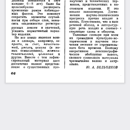
должны  появляться  в  свет 
научных  и  технических  тер­
каждые  6—8  лет)  было  бы 
минов,  представленных  в  на­
целесообразно 
расширить 
стоящем 
издании. 
И 
это 
временные  рамки  наблюдае­
вполне  закономерно. 
Дости­
мых  фактов. 
Это 
поможет 
жения 
научно-технического 
сократить 
элементы  случай­
прогресса  прочно  входят  в 
ности  при  отборе  слов,  повы­
жизнь.  Естественно, что  в наш 
сить  «надежность»  регистри­
речевой  обиход,  в  литератур­
руемых  лексем  и  значепий, 
ную  речь  входят  и  соответ-  I 
усилить  нормативный  харак­
ствующие  слова  и  обороты.
тер издания.
Толковые  словари  при  всем 
Не  все  новые  явления  вош­
их  громадном  культурно-ис­
ли  в  словарь,  например, 
за­
торическом  и  научном  зна­
просто,  за 
счет, 
качествен­
чении  отстают  от  стремитель­
ный,  умелец,  целина
  (в  но­
ного  бега  времени.  Поэтому 
вых  осмыслениях), 
межкон­
оперативное 
лексикографи­
тинентальный, 
целинник
и 
ческое 
обобщение 
нового, 
другие.  Вместе  с  тем  зафик­
свежего  словесного  материала 
сированный 
материал 
дает 
чрезвычайно  важно  и  акту­
достаточно  полное  представ­
ально.
ление  о  существенных  про­
Ю.  А.  БЕЛЬЧИКОВ
66