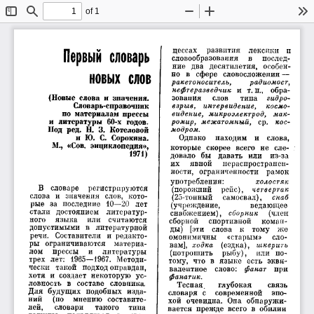
of 1
Toggle
Find
Zoom
Zoom
To
Sidebar
Out
In
цессах  развития  лексики  п 
Первый  словарь
словообразования 
в 
послед­
ние  два  десятилетия,  особен­
но  в  сфере  словосложения — 
новых  слов
ракетоноситель, 
радиомост,
нефтеразведчик
  и  т. п.,  обра­
(Новые  слова  и  значения. 
зования 
слов 
типа 
гидро­
взрыв,  интервидение, 
космо­
Словарь-справочник 
по  материалам прессы 
видение,  микроэлектрод,  мак­
и  литературы  60-х  годов. 
ромир,  межатомный,
  ср. 
кос­
модром.
Под  ред.  Н.  3.  Котеловой 
Однако  находим  и  слова, 
и  Ю.  С.  Сорокина. 
М.,  «Сов.  энциклопедия», 
которые  скорее  всего  не  сле­
1971)
довало  бы  давать  или  из-за 
их 
явной 
нераспространен- 
ности,  ограниченности  рамок 
употребления: 
холостяк
В  словаре  регистрируются 
(порожний  рейс), 
четвертак
слова  и  значения  слов,  кото­
(25-тонный 
самосвал), 
снаб
рые  за  последние  10—20  лет 
(учреждение, 
ведающее
стали  достоянием  литератур­
снабжением), 
сборник
(член 
ного  языка  или  считаются 
сборной 
спортивной 
коман­
допустимыми  в  литературной 
ды)  [эти  слова  к  тому  же 
речи.  Составители  и  редакто­
омонимичны 
«старым» 
сло­
ры  ограничиваются  материа­
вам], 
ходка
  (ездка), 
шкерить
лом  прессы 
и  литературы 
(потрошить  рыбу),  или  по­
трех  лет:  1965—1967.  Методи­
тому,  что  в  языке  есть  экви­
чески  такой  подход оправдан, 
валентное  слово: 
фанат
  при 
хотя  и  создает  некоторую  ус­
фанатик.
ловность  в  составе  словника 
Тесная. 
глубокая 
связь 
Для  будущих  подобных  изда­
словаря  с  современной  эпо­
ний 
(по  мнению  составите­
хой  очевидна.  Она  обнаружи­
лей, 
словари 
такого  типа 
вается  прежде  всего  в  обилии 