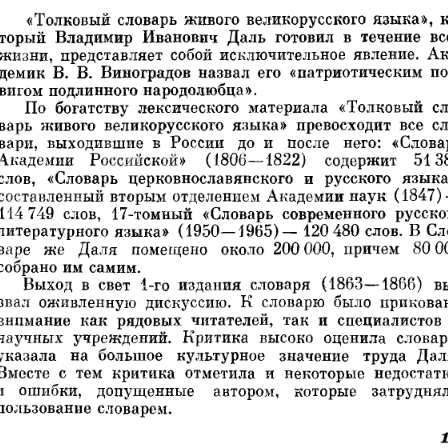
«Толковый  словарь  живого  великорусского языка»,  к
торый  Владимир  Иванович  Даль  готовил  в  течение  вс
жизни,  представляет  собой  исключительное  явление.  Ак
демик  В.  В.  Виноградов  назвал  его  «патриотическим  по
вигом подлинного народолюбца».
По  богатству  лексического  материала  «Толковый  сл
варь  живого  великорусского  языка»  превосходит  все  сл
вари,  выходившие  в  России  до  и  после  него:  «Слова
Академии 
Российской» 
(1806—1822) 
содержит 
5138
слов,  «Словарь  церковнославянского  и  русского  языка
составленный вторым отделением Академии наук  (1847) 
114 749  слов,  17-томный  «Словарь  современного  русско
литературного языка»  (1950—1965)— 120 480 слов. В Сл
варе  же  Даля  помещено  около  200 000,  причем  80 0
собрано им самим.
Выход  в  свет  1-го  издания  словаря  (1863—1866)  в
звал  оживленную  дискуссию.  К  словарю  было  прикова
внимание  как  рядовых  читателей,  так  и  специалистов 
научных  учреждений.  Критика  высоко  оценила  словарь
указала  на  большое  культурное  значение  труда  Даля
Вместе  с  тем  критика  отметила  и  некоторые  недостатк
и  ошибки,  допущенные 
автором, 
которые  затруднял
пользование словарем.