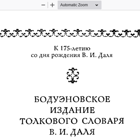
Zoom
Zoom
Out
In
.♦«а»» 
>Ач  »ли*  *d
p ju  
»«8*» 
»*8»* 
к В т»  
<ч®** 
<*В*'
К 175-летию
со дня рождения В. И. Даля
БОДУЭНОВСКОЕ
ИЗДАНИЕ
ТОЛКОВОГО  СЛОВАРЯ
В. И. ДАЛЯ