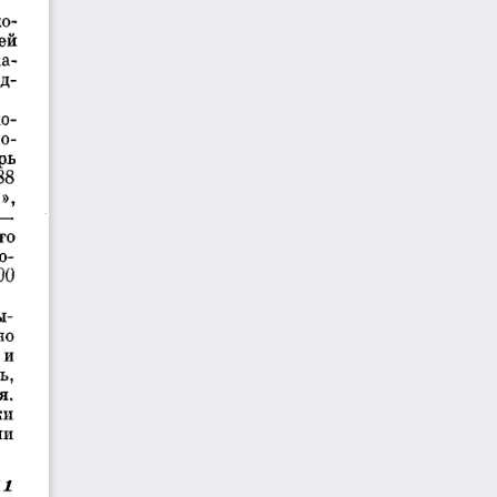
о­
ей 
а­
д­
о­
о­
рь 
8 
», 
— 
го 
о­
00 
ы­
но 
 и 
, 
. 
и 
и 
11