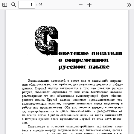
of 6
Toggle
Find
Zoom
Zoom
To
Sidebar
Out
In
оветские писатели
о современном
русском языке
Размышления  писателей  о  слове  или  о  каком-либо  выраже­
нии  обнаруживают,  как  правило,  два  различных  подхода  к  наблю­
дениям.  Первый  подход  заключается  в  том,  что  писатель  регист­
рирует,  объясняет,  оценивает  то  или  иное  лексическое  явление,
рассматривая  его  как  объективно  существующий 
факт 
общена­
родного  языка.  Другой 
подход 
подчинен 
преимущественно 
тем
в 
художественным  задачам,  которые  возникают  перед  писателем! 
работе  над  произведением.  Оба  эти  подхода  нередко  совмещают­
ся,  перекрещиваются  в  одном  высказывании  и  разграничить  их
не  всегда  легко.  Однако  остановимся  здесь  на  таких  замечаниях,
в  которых  прежде  всего  проявляется  первый  из  этих  двух  подхо­
дов.
Стремление  к  точности 
словоупотребления 
заставляет 
писа­
теля  в  первую  очередь  задумываться  над  значением  слова,  толкая