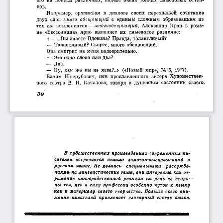
его  на  поиски  различных,  подчас  очень  топких  смысловых  оттен­
ков.
Например,  сравнивая  в  диалоге  своих  персонажей  сочетание
двух  слов 
много  обещающий
  с  единым  сложным'  образованием  из
тех  же  компонентов — 
многообещающий,
  Александр  Крон  в  рома­
не  «Бессонница»  ярко  выявляет  их  смысловое  различие:
«—  ...Вы  знаете  Вдовипа?  Правда,  талантливый?
—  Талантливый?  Скорее,  много  обещающий.
Она  смотрит  па  меня подозрительно.
—  Это  одно  слово  или два?
—  Два.
—  Ну,  как  же  вы  не  язва?..»  («Новый  мир»,  No  5,  1977).
Вадим  Шверубович,  сын  прославленного  актера  Художествен­
ного  театра  В.  И.  Качалова,  говоря  о  душевном  состоянии  своего*
30
В художественных проиаведениях современных пи­
сателей  встречается  немало  заметок-высказываний  о
русском языке. Не являясь  специальными  рассужде­
ниями на лингвистические темы, они интересны как от­
ражение  непосредственной реакции  на речь  со  сторо­
ны тех, кто  в силу профессии особенно чуток к языку
как к материалу своего творчества. Больше всего вни­
мание  писателей привлекает словарный состав  языка.