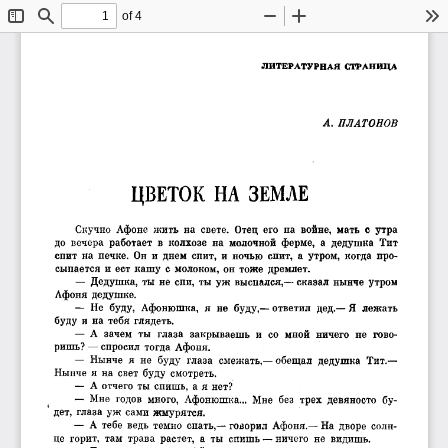
of 4
Toggle
Find
Zoom
Zoom
To
Sidebar
Out
In
ЛИТЕРАТУРНАЯ СТРАНИЦА
А.  ПЛАТОНОВ
ЦВЕТОК  НА  ЗЕМЛЕ
Скучно  Афоне  жить  на  свете.  Отец  его  на  войне,  мать  с  утра
до  вечера  работает  в  колхозе  на  молочной  ферме,  а  дедушка  Тит
спит  на  печке.  Он  и  днем  спит,  и  ночью  спит,  а  утром,  когда  про­
сыпается  и  ест  кашу  с  молоком,  он  тоже  дремлет.
—  Дедушка,  ты  не  спи,  ты  уж  выспался,— сказал  нынче  утром
Афоня  дедушке.
Я 
—  Не  буду,  Афонюшка,  я  не  буду,— ответил  дед.— 
лежать
буду  и  на  тебя  глядеть.
—  А  зачем  ты  глаза  закрываешь  и  со  мной  ничего  не  гово­
ришь? — спросил  тогда  Афоня.
—  Нынче  я  не  буду  глаза  смежать,— обещал  дедушка  Тит.—
Нынче  я  на  свет  буду  смотреть.
—  А  отчего  ты  спишь,  а  я  нет?
—  Мне  годов  много,  Афонюшка...  Мне  без  трех  девяносто  бу­
дет,  глаза  уж  сами  жмурятся.
—  А  тебе  ведь  темно  спать,— говорил  Афоня,— На  дворе  солн­
це  горит,  там  трава  растет,  а  ты  спишь — ничего  не  видишь.