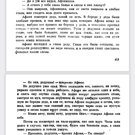
—  Да  я  уж  все  видел,  Афонюшка.
—  А отчего у  тебя  глаза  белые  и  слезы  в  них плачут?
—  Они  выцвели,  Афонюшка,  они  от  света  выцвели  и  слабые
стали,  мне  глядеть  ведь  долго  пришлось.
Афоня  осмотрел  деда,  какой  он  есть.  В  бороде  у  деда  были
хлебные  крошки,  и  там  жил  еще  один  комарик.  Афоня  встал  на
лавку,  выбрал  все  крошки  из  бороды  у  деда,  а  комарика  прогнал
оттуда — пусть  он  живет  отдельно.  Руки  у  дедушки  лежали  па
столе;  они  были  большие,  кожа  на  них  стала,  как  кора  на  де­
реве,  и  под  кожей  видны  были  толстые  черные  жилы,  эти  руки
мпого  земли  испахали.
Афоня  поглядел  в  глаза  деду.  Глаза  его  были  открыты,  по
смотрели  равнодушно,  не  видя  ничего,  и  в  каждом  глазу  светилась
-|>олыпая  капля  слезы.
4 3
•—  Не  спи,  дедушка! — допросил  Афоня.
Но  дедушка  уже  спад.  Мать  подсадила  его,  сонного,  на  печку,
укрыла  одеялом  и  ушла  работать.  Афоця  же  остался  один  в  иэбе,
и  опять  ему  скучно  стало.  Он  ходил  вокруг  деревянного  стола,
смотрел на мух, которые окружили на поду хлебную крошку, упав­
шую из  бороды деда, и  ели ее;  потом Афоня подходил к печке,  слу­
шал,  как  дышит  там  спящий  дед,  смотрел  черев  окно  на  пустую
улицу и  снова ходил  врруг  стола,  не  зная,  что  делать.
—  Мамы  нету,  папы' нету,  дедушка  спит,— говорил  Афоня  сам
себе.
Потом  он  посмотрел  на  часы-хрдики,  как  они  идут.  Часы  шли
долго  и  скучно;  тик-так,  тик-так,  будто  они  баюкали  деда,  а  сами
тоже  уморились  и  хотели  уонуть.
—  Проснись,  дедушка,— просил  Афоня,— Ты  спишь?