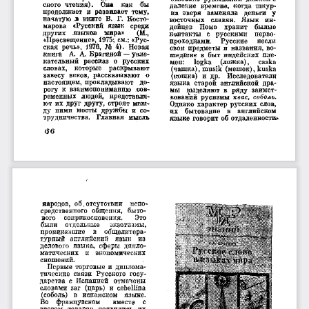
сного  чтения). 
Она 
как 
бы
далекие  времена,  когда  шкур­
продолжает  и  развивает  тему,
ка  зверя 
заменяла 
деньги  у
начатую  в  книге  В.  Г.  Косто­
восточных 
славян. 
Язык 
ин­
марова 
«Русский  язык 
среди
дейцев 
Помо 
хранит 
былые
других 
языков 
мира» 
(М.,
контакты  с  русскими 
перво­
«Просвещение»,  1975;  см.: «Рус­
проходцами. 
Русские 
несли
ская  речь»,  1976,  No  4).  Новая
свои  предметы  и  названия,  во­
книга 
А.  А.  Брагиной — увле­
шедшие  в  быт индейских  пле­
кательный  рассказ  о  русских
мен: 
logka 
(ложка), 
caska
словах, 
которые 
раскрывают
(чашка), musik  (мешок), kuska
завесу  веков,  рассказывают  о
(кошка)  и  др. 
Исследователи
настоящем,  прокладывают 
до­
языка  старой  английской  дра­
рогу  к  взаимопониманию  сов­
мы 
выделяют  в  ряду  заимст­
ременных  людей,  представля­
вований  русизмы  в 
вас, соболь.
ют  их  друг  другу,  строят  меж­
Однако  характер  русских  слов,
ду  ними  мосты  дружбы  и  со­
их 
бытование 
в 
английском
трудничества. 
Главная  мысль
языке  говорит об отдаленности*
136
народов,  о б . отсутствии 
непо­
средственного  общения,  быто­
вого 
соприкосновения. 
Это
были 
отдельные 
экзотизмы,
проникавшие 
в 
общелитера­
турный  английский 
язык 
из
делового  языка,  сферы  дипло­
матических 
и 
экономических
сношений.
Первые  торговые  и  диплома­
тические  связи  Русского  госу­
дарства  с  Испанией  отмечены
словами  zar  (царь)  и  cebellina
(соболь) 
в  испанском 
языке.
Во 
французском 
вместе 
с
ввозом  товаров  появились  их