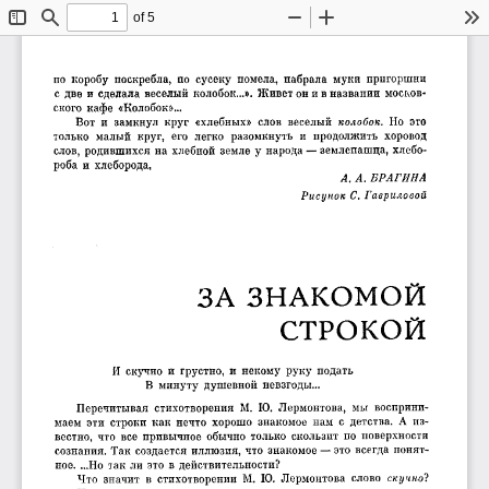
of 5
Toggle
Find
Zoom
Zoom
To
Sidebar
Out
In
по  коробу  поскребла,  по  сусеку  помела,  набрала  муки  пригоршни 
с две и сделала веселый колобок...». Живет он и в названии москов­
ского кафе  «Колобок»...
Вот  и  замкнул  круг  «хлебных»  слов  веселый 
колобок.
  Но  это 
только  малый  круг,  его  легко  разомкнуть  и  продолжить  хоровод 
слов, родившихся на хлебной земле у народа — землепашца, хлебо­
роба и хлеборода,
А. А. БРАГИНА
Рисунок С. Гавриловой
ЗНАКОМОЙ
СТРОКОЙ
И  скучно  и  грустно,  и некому  руку подать 
В  минуту душевной невзгоды...
Перечитывая  стихотворения  М.  Ю.  Лермонтова,  мы  восприни­
маем  эти  строки  как  нечто  хорошо  знакомое  нам  с  детства.  А  из­
вестно,  что  все привычное обычно только  скользит по поверхности 
сознания. Так создается иллюзия, что знакомое — это всегда понят­
ное. ...Но так ли это в действительности?
Что  значит  в  стихотворении  М.  Ю.  Лермонтова  слово 
скучной