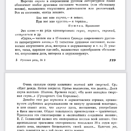
Наречие 
скучно
  в  современном  русском  литературном  языке 
обозначает  особое  душевное  состояние  человека  (или  обстановку 
жизни),  вызываемое  отсутствием  деятельности  или  развлечений. 
Это то состояние,  «когда зевают».
Без  вас мне  скучно,— я  зеваю; 
При  вас мне  грустно,— я терплю...
Пушкин, 
  Признание
Это  слово — из  ряда  однокорепных: 
скука,  скучать,  скучный,
соскучиться
  и др.
«Скука,— читаем мы в 17-томном Словаре современного русско­
го литературного  языка,— 1)  тягостное  душевное  состояние,  вызы­
ваемое отсутствием дела, интереса к окружающему и т. п.;  2)  уны­
ние,  тоска,  царящие где-либо,  вызываемые  однообразием обстанов­
ки, отсутствием дела, интереса к окружающему».
5 
Гусская  речь,  М  2
129
Очень  сильную  скуку  называют 
зеленой
  или 
смертной.
  Cp.v 
«Идет дождь. Катки закрыты. Прямо неизвестно, что делать... Дома 
скука зеленая»  (Панова.  Времена года);  «На меня находила смерт­
ная скука...»  (Григорович. Сон Карелина).
Давайте  еще  раз  вернемся  к  лермонтовским  строкам,  проник­
нутым глубокими  переживаниями  «в  минуту душевной  невзгоды», 
и  нам  станет  ясно,  что 
скучно
  здесь,  несомненно,  употреблено 
в Ином  значении.  Общая  тональность  произведения — трагическая. 
Причисляя  это  стихотворение  к  «величайшим  созданиям  поэзии», 
В.  Г.  Белинский назвал  его  «похоронною песнью  всей  жизни».  Оно 
преисполнено  трагизмом  «потерянного»  поколения  30-х  годов  про­
шлого  века,  видящего  бесцельность  своей  жизни...  Конечно,  же, 
здесь говорится не о той скуке, когда зевают. 
,  ,