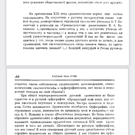
ного усиления общественной  школы, положение стало  уже другим».
На  протяжении  XIX  века  грамматические  нормы 
еще 
только 
складывались.  На  отсутствие  в  русском  литературном  языке 
еди­
ной  нормы,  разноречивость отдельных грамматик указывал В. Г. Бе­
линский  в  рецензии  на  «Грамматические 
разыскания»  В.  Л.  Ва­
сильева:  «...грамматика  полагается  у  нас  в  основание  учению  об­
щественному  и  частному,— а  между  тем  у  нас  нет  решительно  ни 
одной  удовлетворительной 
грамматики!  И  как  же  бы 
могла 
она 
явиться у  нас,  когда  теория языка  русского почти  не начата,  и для 
грамматики,  как  систематического  свода  законов  языка,  не  приго­
товлено  никаких  данных?  (.„>  Каждый  пишущий  в  Росии  руковод­
РУССКАЯ  РЕЧЬ  5/1988
&в
ствуется  своею  собственною  грамматикою;  нововведениям,  этимо­
логическим, синтаксическим и орфографическим,  нет  числа и меры: 
всякий  молодец  на  свой  образец!»
При  общей  неупорядоченности 
русской 
грамматики  не  было 
единства  и  в  русской  орфографии.  «Прекрасный  наш  язык,  под  пе­
ром  писателей  неученых  и  неискусных,  быстро  клонится  к  паде­
нию.  Слова  искажаются.  Грамматика  колеблется.  Орфография,  спя 
геральдика  языка,  изменяется  по  произволу  всех  и  каждого»,— пи­
сал А.  С.  Пушкин  в  статье  «Российская Академия».  Не  было  едино­
образного  правописания  в официальных документах, периодических 
изданиях,  произведениях  крупнейших  писателей  XIX  века 
(даже 
одного  и  того  же  автора).  «Посмотрите  на  русскую  орфографию, 
что  это  такое!  В  этом отношении русский  язык  представляет собою 
странное  исключение  из  общего  правила:  у  нас  столько  же  орфо­