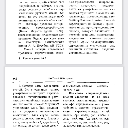
ния правильности  —  неправиль­
ностью  сказать,  что  сейчас  есть 
потребность  в  работах,  практи­
ности, 
уместности  —  неумест­
ности  их  употребления  или  вы­
чески  решающих проблемы нор­
мализации  русского  языка.  От­
зывают  трудности  в  области  ак­
центологии,  произношения,  сло­
ветом  на  эту  социальную  необ­
воупотребления,  грамматической 
ходимость  и явилась  новая  кни­
характеристики.  Словарь  ориен­
га — «Словарь  русского  литера­
тирован  па  предупреждение тех 
турного 
словоупотребления» 
ошибок,  которые  возникают 
в 
(Киев: 
Наукова  думка, 
1987), 
русской  речи  лиц,  практически 
подготовленная коллективом сот­
владеющих 
основами  литера­
рудников  Отдела  русского  язы­
турной  нормы,  но  допускающих 
ка 
Института 
языковедения 
имени  А.  А.  Потебни  АН  УССР.
определенные  отклонения 
под 
влиянием  активного 
владения 
Новый  словарь  продолжает 
украинским языком.
традицию 
нормативных  слова-
4 
Р у сск ая   речь,  J4S  5
OS
РУССКАЯ  РЕЧЬ  5/1988
В  Словаре  3346 
словарных 
юзнический,  измена
 — 
изменни­
статей.  Это  в  основном 
слова, 
чество
  и др.
употребление  которых  характе­
Все  слова 
сопровождаются 
ризуется 
устойчивыми  и  регу­
знаком  ударения, 
и 
во 
всех 
лярными ошибками, вызываемы­
случаях,  вызывающих 
трудно­
ми  влиянием 
соответствующих 
сти  при  определении  или  упот­
украинских  слов.  Так,  различи­
реблении,  даются 
грамматиче­
ем 
в 
ударении 
определяется 
ские 
характеристики: 
кино,
включение 
слов 
верба,  доска,
пескл.,  ср.; 
кеды,
  род. 
кедов
  и 
ремень,  легко,  высоко,  благово­
доп. 
кед,
  мн.  (ед. 
кед,  -а,
  м.); 
лекарство, -а;
 мн. 
лекарства,
 род. 
лить, воскрешённый,  вручённый,
огненный,  обувной,  товарищест­
лекарств
  (не 
лекарствов).