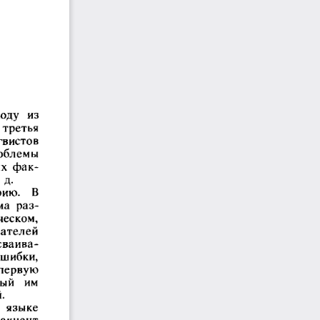
оду  из 
 третья 
гвистов 
роблемы 
х  фак­
 д.
ию. 
В 
а  раз­
ческом, 
ателей 
сваива­
шибки, 
первую 
ый  им 
.
 языке 