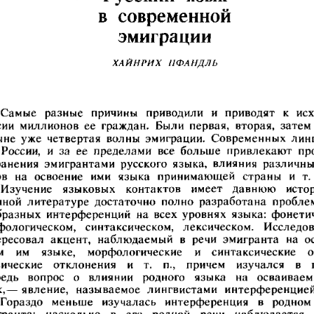
в современной
эмиграции
ХАЙНРИХ ПФАНДЛЬ
Самые  разные  причины  приводили  и  приводят  к  исх
ии  миллионов  ее  граждан.  Были  первая,  вторая,  затем 
ыне  уже  четвертая  волны  эмиграции.  Современных  лин
  России,  и  за  ее  пределами  все  больше  привлекают  п
анения  эмигрантами  русского  языка,  влияния  различны
в  на  освоение  ими  языка  принимающей  страны  и  т. 
Изучение  языковых  контактов  имеет  давнюю  истор
ной  литературе  достаточно  полно  разработана  проблем
разных  интерференций  на  всех  уровнях  языка:  фонети
фологическом,  синтаксическом,  лексическом.  Исследов
ресовал  акцент,  наблюдаемый  в  речи  эмигранта  на  о
м 
им 
языке, 
морфологические 
и 
синтаксические 
о
сические  отклонения 
и  т. 
п., 
причем 
изучался 
в  
едь  вопрос  о  влиянии  родного  языка  на  осваиваем
к,— явление,  называемое  лингвистами  интерференцией
Гораздо  меньше  изучалась  интерференция  в  родном 