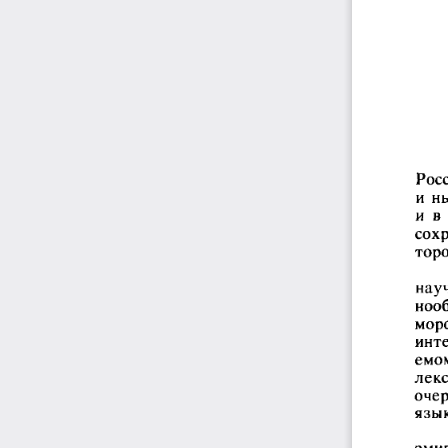
Росс
и  н
и  в
сохр
торо
науч
нооб
мор
инте
емо
лек
очер
язы