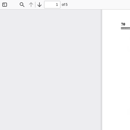
of 5
Toggle
Find
Previous
Next
Sidebar
70