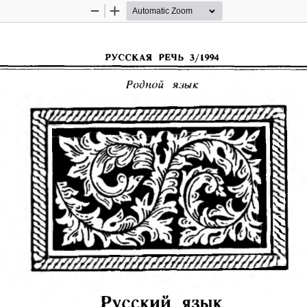
Zoom
Zoom
Out
In
РУССКАЯ  РЕЧЬ  3/1994
Родной язык
$
X
1
Русский язык