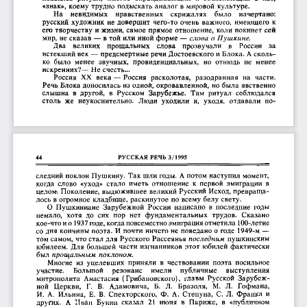
«знак»,  коему  трудно  подыскать аналог в  мировой  культуре.
На 
невидимых 
нравственных 
скрижалях 
было 
начертано: 
русский  художник  не  довершит  чего-то  очень  важного,  имеющего  к 
его  творчеству  и жизни,  самое  прямое  отношение,  коли  покинет сей 
мир,  не сказав  — в  той или  иной  форме — 
слова о Пушкине.
Два 
великих 
прощальных 
слова 
прозвучали 
в 
России 
за 
истекший век — предсмертные речи Достоевского и Блока. А сколь­
ко  было  менее  звучных, 
провиденциальных, 
но  отнюдь  не 
менее 
искренних?—  Не счесть...
Россия 
XX 
века —  Россия 
расколотая, 
разодранная 
на 
части. 
Речь Блока доносилась из одной,  окровавленной,  но была  явственно 
слышна  в  другой, 
в  Русском  Зарубежье. 
Там  ритуал 
соблюдался 
столь  же 
неукоснительно. 
Люди  уходили 
и, 
уходя, 
отдавали 
по­
РУССКАЯ  РЕЧЬ  3/1995
44
следний  поклон  Пушкину.  Так шли годы.  А потом  наступил  момент, 
когда  слово  «уход»  стало  иметь  отношение  к  первой  эмиграции  в 
целом-.  Поколение,  выдюжившее  великий  Русский  Исход,  превраща­
лось в  огромное  кладбище,  раскинутое  по  всему  белу  свету.
О  Пушкиниане  Зарубежной  России  написано  в  последние  годы 
немало, 
хотя  до  сих  пор 
нет 
фундаментальных 
трудов. 
Сказано 
кое-что и о 1937 годе, когда повсеместно эмиграция отметила 100-летие 
со дня  кончины  поэта.  И  почти  ничего не  поведано о  годе  1949-м  — 
том самом,  что стал для  Русского  Рассеянья 
последним
  пушкинским 
юбилеем.  Для  большей  частй  изгнанников  этот  юбилей  фактически 
был 
прощальным поклоном.
Многие  из  уцелевших  приняли  в  чествовании  поэта  посильное 
участие. 
Большой 
резонанс 
имели 
публичные 
выступления 
митрополита  Анастасия  ( Грибановского),  главы  Русской  Зарубеж­
ной 
Церкви, 
Г. 
В. 
Адамовича, 
Б. 
Л. 
Бразоля, 
М. 
Л. 
Гофмана, 
И.  А.  Ильина,  Е.  В.  Спекторского,  Ф.  А.  Степуна,  С.  Л.  Франка  и 
других. 
А  Иван  Бунин  сказал 
21 
июня  в  Париже, 
в 
«публичном 