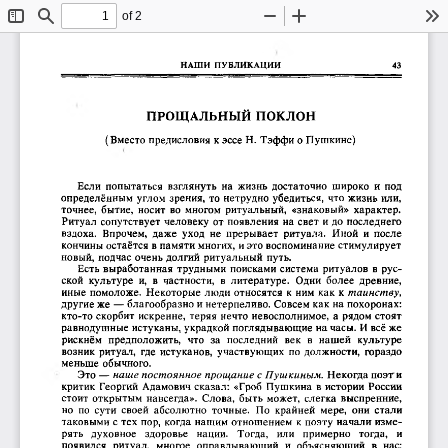
of 2
Toggle
Find
Zoom
Zoom
To
Sidebar
Out
In
НАШИ  ПУБЛИКАЦИИ
43
ПРОЩАЛЬНЫЙ ПОКЛОН
(Вместо предисловия  к эссе Н.  Тэффи о Пушкине)
Если  попытаться  взглянуть  на  жизнь  достаточно  широко  и  под 
определённым  углом  зрения,  то  нетрудно  убедиться,  что  жизнь  или, 
точнее,  бытие,  носит  во  многом  ритуальный,  «знаковый»  характер. 
Ритуал  сопутствует  человеку  от  появления  на  свет  и до  последнего 
вздоха.  Впрочем,  даже  уход  не  прерывает  ритуала. 
Иной  и  после 
кончины остаётся в памяти многих,  и это воспоминание стимулирует 
новый,  подчас  очень долгий  ритуальный  путь.
Есть  выработанная  трудными  поисками  система  ритуалов  в  рус­
ской  культуре  и,  в  частности, 
в  литературе. 
Одни  более  древние, 
иные  помоложе.  Некоторые  люди  относятся  к  ним  как  к 
таинству,
другие же  — благообразно и нетерпеливо.  Совсем как на похоронах: 
кто-то скорбит  искренне,  теряя  нечто  невосполнимое,  а  рядом  стоят 
равнодушные  истуканы, украдкой поглядывающие  на часы.  И всё же 
рискнём 
предположить, 
что 
за 
последний 
век 
в 
нашей 
культуре 
возник  ритуал,  где  истуканов,  участвующих  по  должности,  гораздо 
меньше  обычного.
Это — 
наше постоянное прощание с Пушкиным.
  Некогда поэт'и 
критик  Георгий  Адамович  сказал:  «Гроб  Пушкина  в  истории  России 
стоит  открытым  навсегда».  Слова,  быть  может,  слегка  выспренние, 
но  по  сути  своей  абсолютно  точные. 
По  крайней  мере,  они  стали 
таковыми с тех  пор,  когда  нашим  отношением  к  поэту  начали изме­
рять 
духовное 
здоровье 
нации. 
Тогда, 
или 
примерно 
тогда, 
и 
появился 
ритуал, 
многое 
оправдывающий 
и  объясняющий 
в  нас; 