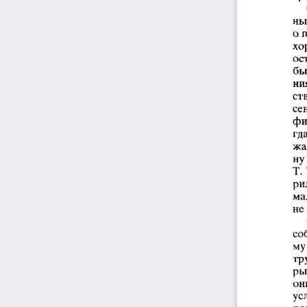
ны
о 
хо
ос
бы
ни
ст
се
фи
гд
жа
ну
Т.
ри
ма
не
со
му
тр
ры
он
ус