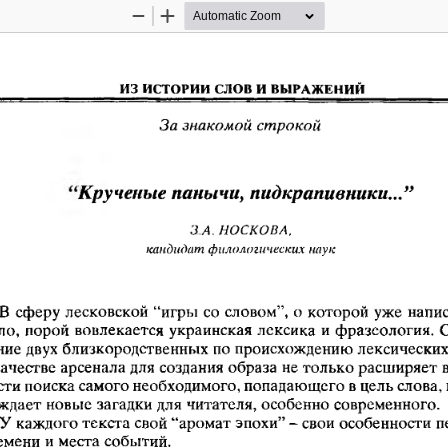
Zoom
Zoom
Out
In
ИЗ ИСТОРИИ СЛОВ И ВЫРАЖЕНИЙ
За знакомой строкой
Крученые панычи, пидкрапивники...”
З А. НОСКОВА,
кандидат филологических наук
В  сферу лесковской “игры со словом”, о которой уже напи
ло, порой вовлекается украинская лексика и фразеология.  
ние двух близкородственных по происхождению лексических
качестве арсенала для создания образа не только расширяет
сти поиска самого необходимого, попадающего в цель слова, 
ждает новые загадки для читателя, особенно современного.
У каждого текста свой “аромат эпохи” -  свои особенности п
емени и места событий.