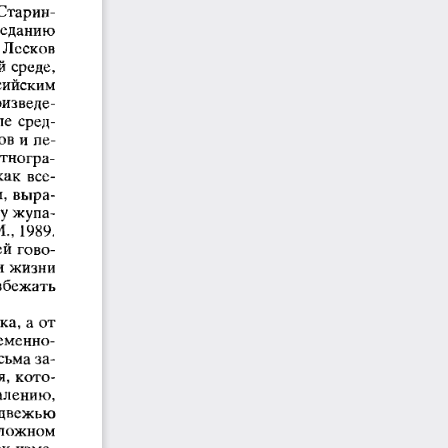
Старин­
реданию 
 Лесков 
 среде, 
сийским 
оизведе­
е  сред­
ов и пе­
этногра­
ак  все­
,  выра­
му жупа­
,  1989. 
ей гово­
и жизни 
збежать 
а, а от 
ременно­
сьма за­
я, кото­
алению, 
едвежью 
сложном 