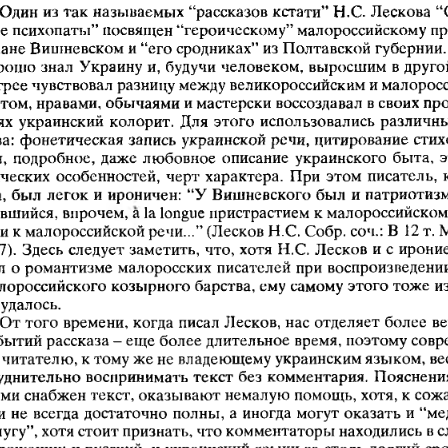
Один из так называемых “рассказов кстати” Н.С. Лескова “
е психопаты” посвящен “героическому” малороссийскому п
пане Вишневском и “его сродниках” из Полтавской губернии.
рошо знал  Украину и, будучи человеком, выросшим в другой
трее чувствовал разницу между великороссийским и малорос
том, нравами, обычаями и мастерски воссоздавал в своих пр
ях украинский  колорит.  Для этого использовались различны
ва:  фонетическая запись украинской речи, цитирование стих
н,  подробное,  даже любовное  описание  украинского  быта,  
ческих  особенностей,  черт характера.  При  этом писатель,  к
а, был легок и ироничен:  “У Вишневского был  и патриотизм
вшийся, впрочем, a la longue пристрастием к малороссийско
 и к малороссийской речи...” (Лесков Н.С. Собр. соч.: В  12 т. М.
 7).  Здесь следует заметить, что, хотя Н.С. Лесков и с ирони
л о романтизме малоросских писателей при воспроизведени
лороссийского козырного барства, ему самому этого тоже и
 удалось.
От того времени, когда писал Лесков, нас отделяет более век
бытий рассказа -  еще более длительное время, поэтому сов
 читателю, к тому же не владеющему украинским языком, ве
уднительно воспринимать текст без комментария.  Пояснени
ми снабжен текст, оказывают немалую помощь, хотя, к сож
и не  всегда достаточно полны, а иногда могут оказать и “м
лугу”, хотя стоит признать, что комментаторы находились в 