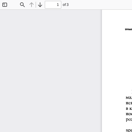
of 3
Toggle
Find
Previous
Next
Sidebar
ма
не
в 
но
ро
вр