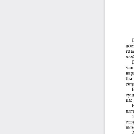
дос
гла
ный
чан
вар
бы 
стр
сущ
ка:
шет
ств
вым