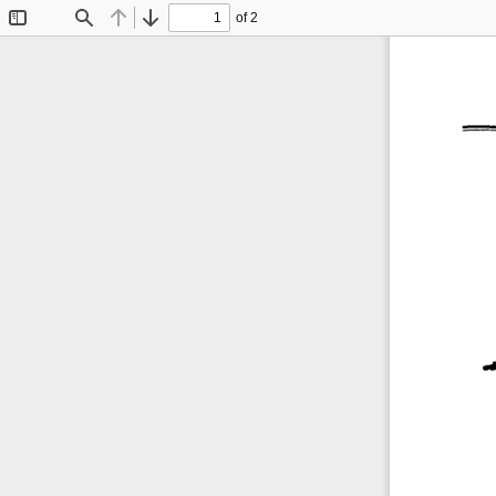
of 2
Toggle
Find
Previous
Next
Sidebar