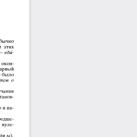
обычно 
  этих 
-   еди­
 окон­
дарный 
 было 
нием 
о
нчании 
танов­
о и пи­
предше­
с нуле­
ли 
ы).