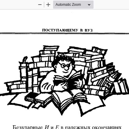
Zoom
Zoom
Out
In
ПОСТУПАЮЩЕМУ  В  ВУЗ
Безударные 
Яи£в
 падежных окончаниях