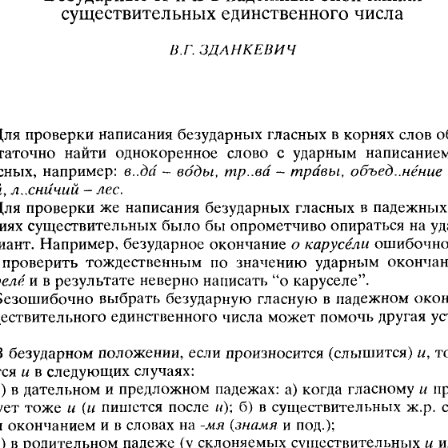
существительных единственного числа
В. Г. ЗДАНКЕВИЧ
Для проверки написания безударных гласных в корнях слов 
таточно  найти  однокоренное  слово  с  ударным  написанием
сных,  например: 
в..да  -   воды,  тр.ва  -   травы,  объединение  
, л..снйчий -  лес.
Для проверки же  написания  безударных гласных  в падежных
иях существительных было бы опрометчиво опираться  на у
иант. Например, безударное окончание 
о карусели
 ошибочно
 проверить  тождественным  по  значению  ударным  оконча
еле
 и в результате неверно написать “о каруселе”.
Безошибочно  выбрать безударную гласную  в  падежном око
ествительного единственного числа может помочь другая ус
В безударном положении, если произносится (слышится) 
и,
 т
ся 
и
 в следующих случаях:
1) в дательном и предложном падежах:  а) когда гласному 
и
  
ует тоже 
и  (и
  пишется  после 
и);
  б)  в существительных ж.р.  
 окончанием и в словах на 
-мя  (знамя
 и под.);
2) в родительном падеже (у склоняемых существительных 
и
 и