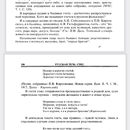
навещает,
также
постороннее
пригла
посещает
кого-либо,
а
лицо,
(МАС.
шенное
или
допущенное
на
какое-либо
собрание,
заседание
С.
Т.
1.
339).
-
песнях
достаточно
В
народных
и
былинах
гость
распространен
ный
персонаж.
Кого
же
называют
гостем
в
русском
фольклоре?
северных
песнях
в
из
сводов
Соболевского
и
П.В.
Киреев
И
А.И.
“
ского,
былинах,
записанных
А.Ф.
Гильфердингом,
гость
это
и
в
-
по
сетитель,
человек,
пришедший
по
зову
или
незваный,
навестить
дру
В.И.
гого,
ради
пира,
досуга,
беседы
(См.:
Даль.
Толковый
словарь
”
живого
великорусского
языка).
родственники
Песенными
гостями
чаще
всего
бывают
близкие
-
шурья-братья
:
батюшка
(тятенька),
матушка,
брат,
“
”
4*
РУССКАЯ
1/2002
РЕЧЬ
100
Назову
дорогих
гостей:
я
Дорогого
гостя
батюшку,
гостью
матушку
Дорогую
М.,
(Песни,
серия.
Вып.
Ч.
собранные
П.В.
Киреевским.
Новая
II.
1.
1917.
Далее
-
Киреевский).
В
гости
тоже
отправляются
преимущественно
в
родной
дом,
если
женщина
лирическая
героиня
замужняя
и
живет
в
семье
мужа:
-
Морянина
стала
в
гости
звать:
Морянин,
морянин,
пойдем
в
гости!
Уж
ты
к
тёще,
а
я
к
матери,
Ты
к
шурьям,
а
я
к
родным
братьям!
(Киреевский)
эпическом
как
человек.
в
В
тексте
гость,
правило,
-
чужой
Лишь
отдельных
случаях
этим
словом
называют
родственников:
Ко
ведь
мне-ка-ва
едет
дальний
гость,