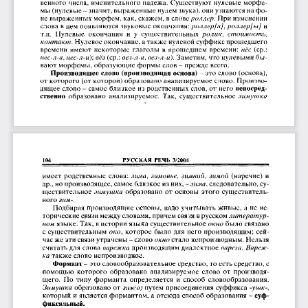
венного числа,  именительного  падежа.  Существуют  нулевые  морфе­
мы (нулевые -  значит, выраженные нулем звука), они узнаются на фо­
не выраженных морфем, как, скажем, в слове 
роллер.
При 
изменении
слова в нем появляются звуковые окончания: 
роллер[а], роллер[ы] 
и
т.п.  Нулевые  окончания  и  у  существительных 
ролик,  стоимость,
контакт.
Нулевое окончание, а также нулевой суффикс прошедшего 
времени  имеют  некоторые  глаголы  в  прошедшем  времени: 
нёс
(ср.: 
нес-л-а, нес-л-и
); 
вёз
(ср.: 
вез-л-а, вез-л-и).
Заметим, что нулевыми бы­
вают морфемы, образующие формы слов -  прежде всего.
Производящее слово (производящая основа) 
-  это слово (основа), 
от которого (от которой) образовано анализируемое слово.  Произво­
дящее слово -  самое близкое из родственных слов, от него 
непосред­
ственно 
образовано  анализируемое.  Так,  существительное 
зимушка
РУССКАЯ  РЕЧЬ  3/2004
104
имеет  родственные  слова: 
зима,  зимовье,  зимний, зимой
(наречие)  и 
др., но производящее, самое близкое из них, 
-зима,
следовательно, су­
ществительное 
зимушка
образовано  от  основы  этого  существитель­
ного 
зим-.
Подбирая производящие  основы,  надо учитывать живые,  а  не  ис­
торические связи между словами, причем связи в русском 
литератур­
ном
языке. Так, в истории языка существительное 
окно
было связано 
с существительным 
око
, которое  было для  него производящим;  сей­
час же эти связи утрачены -  слово 
окно
стало непроизводным. Нельзя 
считать для слова 
варежка
производящим диалектное 
варега.  Вареж­
ка
также слово непроизводное.
Формант -  
это словообразовательное средство, то есть средство, с 
помощью  которого  образовано  анализируемое  слово  от  производя­
щего.  По  типу  форманта  определяется  и  способ  словообразования. 
Зимушка
образовано от 
зим(а)
путем присоединения суффикса 
-ушк-,
который и является формантом, а отсюда способ образования -  
суф­
фиксальный.