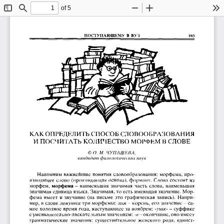
of 5
Toggle
Find
Zoom
Zoom
To
Sidebar
Out
In
ПОСТУПАЮЩЕМУ  В  ВУЗ
103
КАК ОПРЕДЕЛИТЬ СПОСОБ СЛОВООБРАЗОВАНИЯ
И ПОСЧИТАТЬ КОЛИЧЕСТВО МОРФЕМ В СЛОВЕ
©ОД/.  
ЧУ ПАШ ЕВ А,
кандидат филологических наук
Напомним  важнейшие  понятия  словообразования:  морфема,  про­
изводящее  слово  (производящая основа),  формант.  Слова  состоят из 
морфем, 
морфема 
-   наименьшая  значимая  часть  слова,  наименьшая 
значимая единица языка. Значимая, то есть имеющая значение. Мор­
фема  имеет  и  звучание  (на  письме  это  графическая  запись).  Напри­
мер, в слове 
зимушка
три  морфемы: 
зим
-  корень, его значение -  са­
мое холодное  время  года, наступающее за  ноябрем;  -
ушк
- -  суффикс 
с уменьшительно-ласкательным значением; 
-а 
-
 окончание, оно имеет 
грамматические  значения:  существительное  женского  рода,  единст­