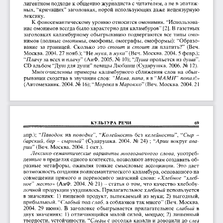
лигентном подходе к общению журналиста с читателем, а не в эпатаж­
ных, “кричащих” заголовках, порой использующих даже нецензурную 
лексику.
К фоносемантическому уровню относится омонимия. “Использова­
ние омонимов всегда было характерно для каламбуров” [2]. В газетных 
заголовках каламбурному обыгрыванию подвергаются  все типы  омо­
нимов (полные омонимы, омофоны, омографы, омоформы): “Образо­
стоит
  и 
стоит
  ли  платить?”  (Веч. 
вание  за  границей.  Сколько  это 
Москва. 2004. 27 нояб.); “Не жука, а жука” (Веч. Москва. 2004. 5 февр.); 
“
Плачу
 за всех и 
плачу
” (АиФ. 2005. No  10); “
Душа
 прольется из душа”. 
CD альбом “Душ для души” певицы Любаши (Сударушка, 2006. No  12).
Многочисленны  примеры  каламбурного  сближения  слов  на  обыг­
рывании сходства в звучании слов: 
“Мама, папа,
 я в “МАМЯ” 
попал1.»
(Автомеханик. 2004. No 16); “
Морока
 в 
Марокко
” (Веч. Москва. 2004. 21
КУЛЬТУРА  РЕЧИ
69
апр.);  “
Паводок
  на 
поводке'\
  “
Колейностъ
  без 
келейности
”,  “
Сыр
  -  
барский, бар ~ сырный
” (Сударушка.  2004.  No  24)  ; 
“Арии
  вокруг 
ава­
рии
” (Веч. Москва. 2004.  1  окт.).
Лексико-семантические варианты многозначного слова,
  употреб­
ленные в пределах одного контекста, позволяют авторам создавать об­
разные  метафоры,  оживляя  тонкие  смысловые  ассоциации.  Это дает 
возможность создания полисемантического каламбура, основанного на 
«Хлебное
  “
хлеб­
совмещении прямого  и  переносного значений слова: 
ное
” 
место»
 (АиФ. 2004. No 21) -  статья о том,  что качество хлебобу­
лочной продукции ухудшилось. Прилагательное 
хлебный
 используется 
в значениях:  1)  пищевой  продукт, выпекаемый из  муки;  2) выгодный, 
прибыльный. “
Слабый
 пол 
слаб,
 а соблазнов так много” (Веч. Москва. 
2004.  29  июня).  В  заголовке  обыгрывается  прилагательное 
слабый
  в 
двух значениях:  1)  отличающийся  малой силой,  мощью;  2) лишенный 
твердости, устойчивости. “
Слезы
 с потолка капали и доводили до 
слез