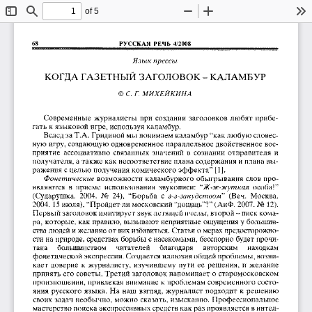
of 5
Toggle
Find
Zoom
Zoom
To
Sidebar
Out
In
68
РУССКАЯ  РЕЧЬ  4/2О08
Язык прессы
КОГДА ГАЗЕТНЫЙ ЗАГОЛОВОК -  КАЛАМБУР
© С 
Г. МИХЕЙКИНА
Современные  журналисты  при создании  заголовков любят прибе­
гать к языковой игре, используя каламбур.
Вслед за Т.А. Гридиной мы понимаем каламбур “как любую словес­
ную игру, создающую одновременное параллельное двойственное вос­
приятие  ассоциативно  связанных  значений  в  сознании  отправителя  и 
получателя, а также как несоответствие плана содержания и плана вы­
ражения с целью получения комического эффекта” [1].
Фонетические
 возможности каламбурного обыгрывания слов про­
являются  в  приеме  использования  звукописи:  “
Ж-ж-жуткая
  особа!” 
(Сударушка.  2004.  No  24),  “Борьба  с 
з-з-занудством
”  (Веч.  Москва. 
2004.  15 июля), “Пройдет ли московский “дощщь”?” (АиФ. 2007. No 12). 
Первый заголовок имитирует звук летящей пчелы, второй -  писк кома­
ра,  которые, как правило, вызывают неприятные ощущения у большин­
ства людей и желание от них избавиться. Статья о мерах предосторожно­
сти на природе, средствах борьбы с насекомыми, бесспорно будет прочи­
тана 
большинством 
читателей 
благодаря 
авторским 
находкам 
фонетической экспрессии. Создается иллюзия общей проблемы, возни­
кает доверие  к  журналисту, изучившему пути ее  решения,  и  желание 
принять его советы. Третий заголовок напоминает о старомосковском 
произношении, привлекая внимание к проблемам современного состо­
яния русского языка.  На наш  взгляд,  журналист подходит к решению 
своих задач необычно, можно сказать, изысканно. Профессиональное 
мастерство поиска экспрессивных средств как раз проявляется в интел­