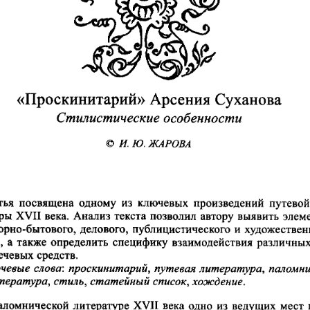
«Проскинитарий»  Арсения  Суханова  
Стилистические  особенности  
И. Ю. ЖАРОВА 
ья 
посвящена 
одному 
из  ключевых 
произведений 
путевой
ы  XVII  века.  Анализ  текста  позволил  автору  выявить 
элем
орно-бытового,  делового,  публицистического  и  художествен
,  а  также  определить  специфику  взаимодействия  различных
ечевых  средств.  
чевые 
слова: 
проскинитарий, 
путевая 
литература, 
паломн
тература, 
стиль, 
статейный 
список, 
хождение. 
аломнической  литературе  XVII  века  одно  из  ведущих  мест 