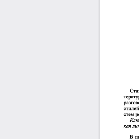
Стат
тератур
разгов
стилей
стем  р
Клю
кая  ли
В  п