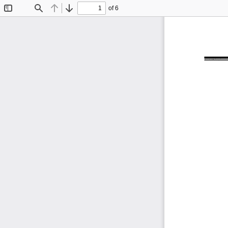
of 6
Toggle
Find
Previous
Next
Sidebar