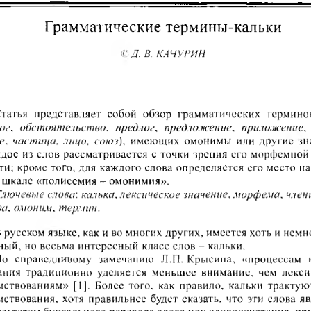
Грамматические термины-кальки
Г Д   
в.  КАЧУ РИН
татья  представляет  собой  обзор  грамматических  термино
лог,  обстоятельство,  предлог,  предложение,  приложение, 
,  частица,  лицо,  союз),
  имеющих  омонимы  или  другие  зн
ое  из  слов  рассматривается  с  точки  зрения  его  морфемной 
и;  кроме того, для  каждого  слова  определяется  его  место  на
  шкале  «полисемия -  омонимия».
лючевые слова', калька, лексическое значение, морфема, чле
ва, омоним, термин.
 русском языке, как и во многих других, имеется хоть и немн
ый,  но весьма  интересный  класс слов -  кальки.
о  справедливому  замечанию  Л.П.  Крысина,  «процессам 
ания  традиционно  уделяется  меньшее  внимание,  чем  лекс
мствованиям»  [1].  Болес  того,  как  правило,  кальки  трактуют
ствования,  хотя  правильнее  будет  сказать,  что  эти  слова  я