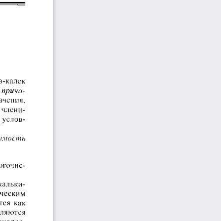
в-калек 
 прича­
ачения. 
 члени- 
  услов­
нимость
огочис­
кальки­
ическим 
ся  как 
вляются 