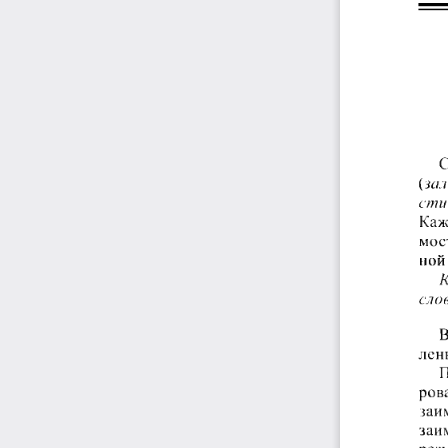
С
(за
стие
Кажд
мост
ной
К
сло
В
ленн
П
ров
заи
заим