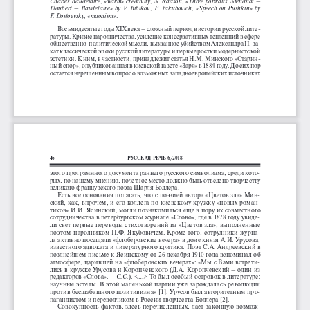
Charles Baudelaire
,
 «warm» creativity
,
 S. Nadson
,
 «Three portraits. Stendhal – 
Flaubert  –  Baudelaire»  by  V.  Bibikov
,
  P.  Yakubovich
,
  «Speech  on  Pushkin»  by  
F. Dostoevsky, «maonism»
.
Восьмидесятые годы XIX века – сложный период в истории русской лите
-
ратуры. Кризис народничества, усиление консервативных тенденций в сфере 
общественно-политической мысли, вызванное убийством Александра II, за
-
кат классической эпохи русской литературы и первые ростки модернистской 
эстетики. К ним, в частности, принадлежит статья Н.М. Минского «Старин
-
ный спор», опубликованная в киевской газете «Заря» в 1884 году. До сих пор 
остается нерешенным вопрос о возможных западноевропейских источниках 
46
РУССКАЯ РЕЧЬ 6/2018
этого программного документа раннего русского символизма, среди кото
-
рых, по нашему мнению, почетное место должно быть отведено творчеству 
великого французского поэта Шарля Бодлера. 
Есть все основания полагать, что с поэзией автора «Цветов зла» Мин
-
ский, как, впрочем, и его коллега по киевскому кружку «новых роман
-
тиков» И.И. Ясинский, могли познакомиться еще в пору их совместного 
сотрудничества в петербургском журнале «Слово», где в 1878 году увиде
-
ли свет первые переводы стихотворений из «Цветов зла», выполненные 
поэтом-народником П.Ф. Якубовичем. Кроме того, сотрудники журна
-
ла активно посещали «флоберовские вечера» в доме князя А.И. Урусова, 
известного адвоката и литературного критика. Поэт С.А. Андреевский в 
позднейшем письме к Ясинскому от 26 декабря 1910 года вспоминал об 
атмосфере, царившей на «флоберовских вечерах»: «Мы с Вами встрети
-
лись в кружке Урусова и Коропчевского (Д.А. Коропчевский – один из 
редакторов «Слова». – 
С.С.
). <...> То был особый островок в литературе: 
научные эстеты. В этой маленькой партии уже зарождалась революция 
против бесшабашного позитивизма» [1]. Урусов был авторитетным про
-
пагандистом и переводчиком в России творчества Бодлера [2]. 
Совокупность фактов, здесь перечисленных, дает законную возмож
-