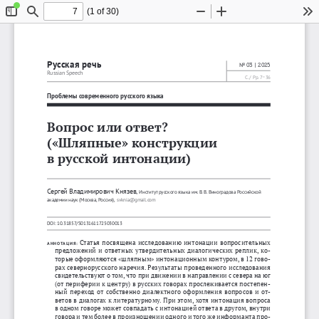
(1 of 30)
Toggle
Find
Zoom
Zoom
To
Sidebar
Out
In
Русская
речь
No
03 | 2025
Russian Speech
–
C. / Pp. 7
36
Проблемы
современного
русского
языка
Вопрос
или
ответ
? 
(«
Шляпные
» 
конструкции
в
русской
интонации
)
Сергей
Владимирович
Князев
, 
Институт
русского
языка
им
. 
В
. 
В
. 
Виноградова
Российской
академии
наук
 (
Москва
, 
Россия
), 
svknia@gmail.com
DOI: 10.31857/S0131611725030013
Статья
посвящена
исследованию
интонации
вопросительных
АННОТАЦИЯ
:
предложений
и
ответных
утвердительных
диалогических
реплик
, 
ко
-
торые
оформляются
 «
шляпным
» 
интонационным
контуром
, 
в
 12 
гово
-
рах
севернорусского
наречия
. 
Результаты
проведенного
исследования
свидетельствуют
о
том
, 
что
при
движении
в
направлении
с
севера
на
юг
(
от
периферии
к
центру
) 
в
русских
говорах
прослеживается
постепен
-
ный
переход
от
собственно
диалектного
оформления
вопросов
и
от
-
ветов
в
диалогах
к
литературному
. 
При
этом
, 
хотя
интонация
вопроса
в
одном
говоре
может
совпадать
с
интонацией
ответа
в
другом
, 
внутри
говора
и
тем
более
в
произношении
одного
и
того
же
информанта
про
-