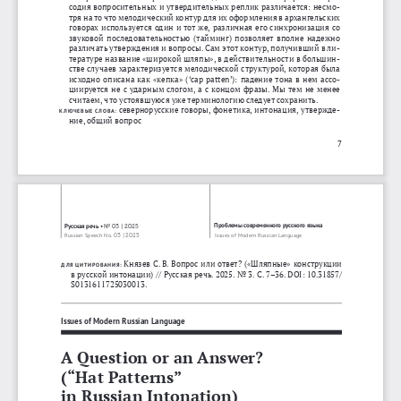
содия
вопросительных
и
утвердительных
реплик
различается
: 
несмо
-
тря
на
то
что
мелодический
контур
для
их
оформления
в
архангельских
говорах
используется
один
и
тот
же
, 
различная
его
синхронизация
со
звуковой
последовательностью
  ( 
тайминг
) 
позволяет
вполне
надежно
различать
утверждения
и
вопросы
. 
Сам
этот
контур
, 
получивший
в
ли
-
тературе
название
 «
широкой
шляпы
», 
в
действительности
в
большин
-
стве
случаев
характеризуется
мелодической
структурой
, 
которая
была
исходно
описана
как
  « 
кепка
»  (‘cap  patten’):  
падение
тона
в
нем
ассо
-
циируется
не
с
ударным
слогом
, 
а
с
концом
фразы
. 
Мы
тем
не
менее
считаем
, 
что
устоявшуюся
уже
терминологию
следует
сохранить
.
севернорусские
говоры
, 
фонетика
, 
интонация
, 
утвержде
-
КЛЮЧЕВЫЕ
СЛОВА
:
ние
, 
общий
вопрос
7
Проблемы
современного
русского
языка
Русская
речь
•
No
03 | 2025
Russian Speech No. 
03
|
2025
Issues of Modern Russian Language
Князев
С
. 
В
. 
Вопрос
или
ответ
?  («
Шляпные
» 
конструкции
ДЛЯ
ЦИТИРОВАНИЯ
:
в
русской
интонации
) // 
Русская
речь
. 2025. 
No
 3. 
С
. 7–36. DOI: 10.31857/
S0131611725030013.
Issues of Modern Russian Language
A Question or an Answer? 
(“Hat Patterns” 
in Russian Intonation)