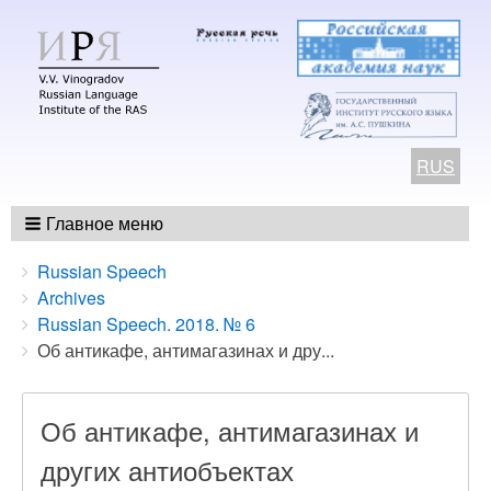
RUS
Главное меню
Breadcrumbs
You
Russian Speech
are
Archives
here:
Russian Speech. 2018. № 6
Об антикафе, антимагазинах и дру...
Об антикафе, антимагазинах и
других антиобъектах