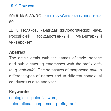
Д.К. Поляков
2018. № 6, 80-
DOI:
10.31857/S013161170003011-1
89
Д. К. Поляков, кандидат филологических наук,
Российский государственный гуманитарный
университет
Abstract:
The article deals with the names of trade, service
and public catering enterprises with the prefix
anti
-
(e. g.
anti-café
). The semantics of morpheme
anti
- in
different types of names and in different contextual
conditions is also analyzed.
Keywords:
neologism
potential word
international morpheme
prefix
anti-