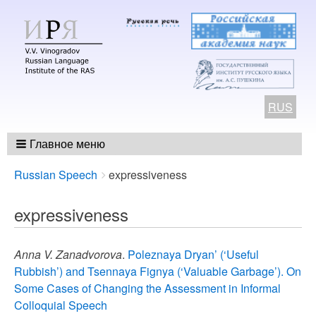
RUS
Главное меню
Breadcrumbs
You
Russian Speech
expressiveness
are
here:
expressiveness
Anna V. Zanadvorova
.
Poleznaya Dryan’ (‘Useful
Rubbish’) and Tsennaya Fignya (‘Valuable Garbage’). On
Some Cases of Changing the Assessment in Informal
Colloquial Speech