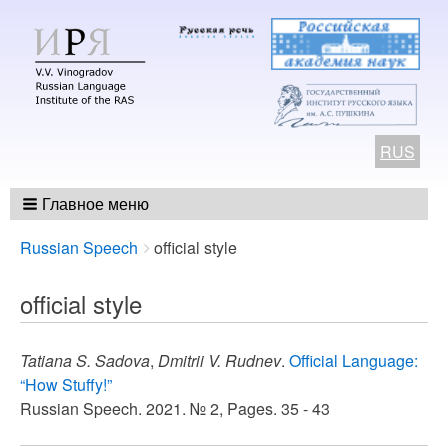
RUS
Главное меню
Breadcrumbs
You
Russian Speech
official style
are
here:
official style
Tatiana S. Sadova
,
Dmitrii V. Rudnev
.
Official Language:
“How Stuffy!”
Russian Speech. 2021. № 2, Pages. 35 - 43