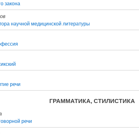
го закона
ков
тора научной медицинской литературы
офессия
жикский
итие речи
ГРАММАТИКА, СТИЛИСТИКА
а
говорной речи
я