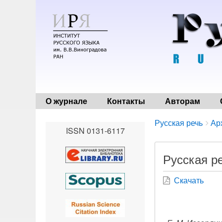
О журнале
Контакты
Авторам
Breadcrumbs
You
Русская речь
Ар
ISSN 0131-6117
are
here:
Русская ре
Скачать