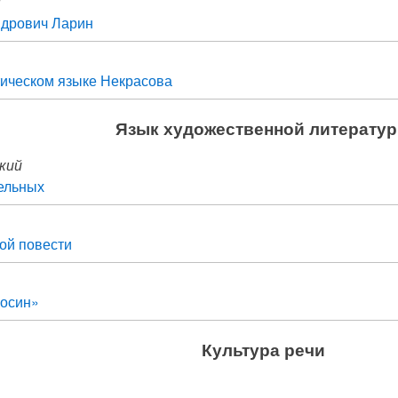
н
ндрович Ларин
тическом языке Некрасова
Язык художественной литерату
кий
ельных
ой повести
 осин»
Культура речи