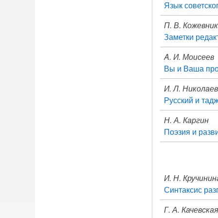
Язык советско
П. В. Кожевни
Заметки редак
A. И. Моисеев
Вы и Ваша пр
И. Л. Николаев
Русский и тад
Н. А. Каргин
Поэзия и разв
И. Н. Кручинин
Синтаксис раз
Г. А. Качевска