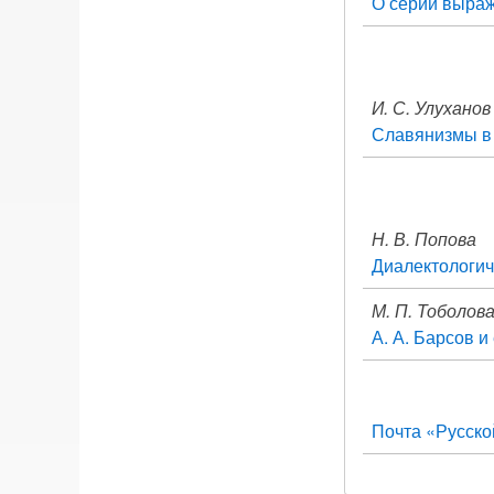
О серии выраж
И. С. Улуханов
Славянизмы в 
Н. В. Попова
Диалектологич
М. П. Тоболов
А. А. Барсов 
Почта «Русско