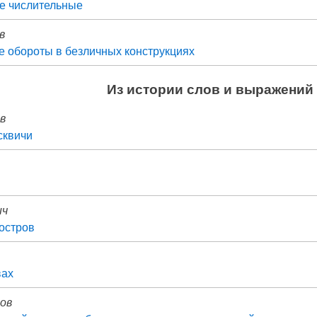
е числительные
в
 обороты в безличных конструкциях
Из истории слов и выражений
ев
сквичи
ич
остров
вах
дов