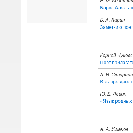
Е. М. Иссерли
Борис Алекса
Б. А. Ларин
Заметки о поэ
Корней Чуковс
Поэт прилагат
Л. И. Скворцов
В жанре дамск
Ю. Д. Левин
«Язык родных
А. А. Ушаков