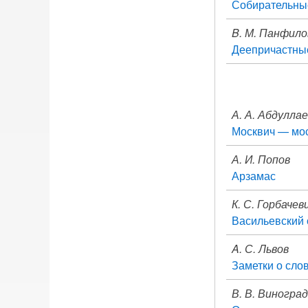
Собирательны
B. М. Панфило
Деепричастные
А. А. Абдулла
Москвич — мо
А. И. Попов
Арзамас
К. С. Горбачев
Васильевский 
A. С. Львов
Заметки о сло
В. В. Виногра