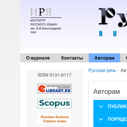
О журнале
Контакты
Авторам
Breadcrumbs
You
Русская речь
Ав
ISSN 0131-6117
are
here:
Авторам
ПУБЛИК
ПОРЯДО