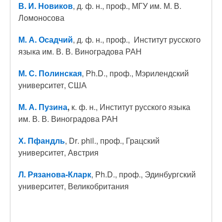
В. И. Новиков
, д. ф. н., проф., МГУ им. М. В.
Ломоносова
М
.
А
.
Осадчий
, д. ф. н., проф., Институт русского
языка им. В. В. Виноградова РАН
М. С. Полинская
, Ph.D., проф., Мэрилендский
университет, США
М. А. Пузина
,
к. ф. н., Институт русского языка
им. В. В. Виноградова РАН
Х. Пфандль
, D
r
.
phil
., проф., Грацский
университет, Австрия
Л. Рязанова-Кларк
, Ph.D., проф., Эдинбургский
университет, Великобритания