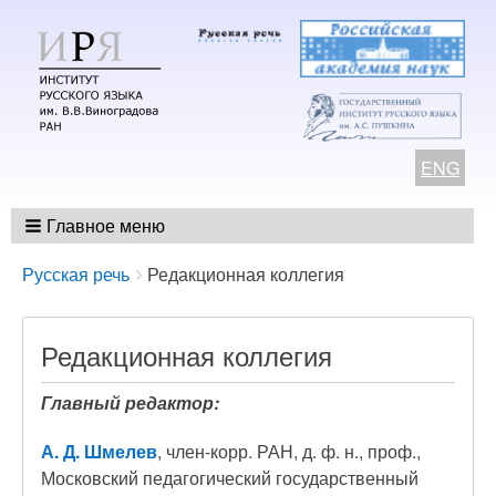
ENG
Главное меню
Breadcrumbs
You
Русская речь
Редакционная коллегия
are
here:
Редакционная коллегия
Главный редактор:
А
.
Д
.
Шмелев
, член-корр. РАН, д. ф. н., проф.,
Московский педагогический государственный