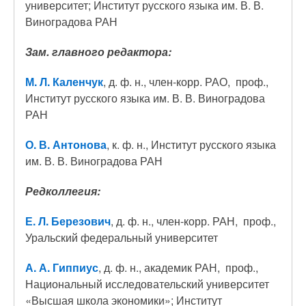
университет; Институт русского языка им. В. В.
Виноградова РАН
Зам. главного редактора:
М
.
Л
.
Каленчук
, д. ф. н., член-корр. РАО, проф.,
Институт русского языка им. В. В. Виноградова
РАН
О. В. Антонова
, к. ф. н., Институт русского языка
им. В. В. Виноградова РАН
Редколлегия:
Е
.
Л
.
Березович
, д. ф. н., член-корр. РАН, проф.,
Уральский федеральный университет
А
.
А
.
Гиппиус
, д. ф. н., академик РАН, проф.,
Национальный исследовательский университет
«Высшая школа экономики»; Институт