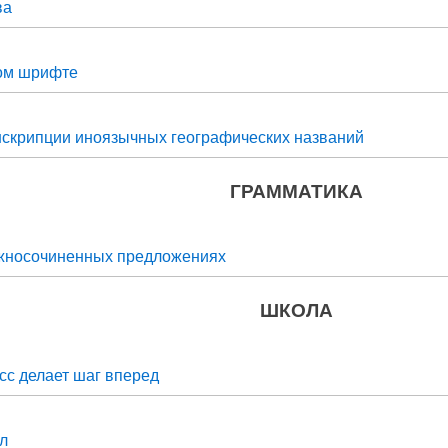
ва
ком шрифте
нскрипции иноязычных географических названий
ГРАММАТИКА
ожносочиненных предложениях
ШКОЛА
сс делает шаг вперед
л