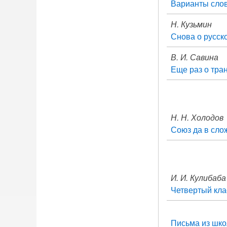
Варианты сло
Н. Кузьмин
Снова о русс
В. И. Савина
Еще раз о тра
Н. Н. Холодов
Союз да в сл
И. И. Кулибаба
Четвертый кла
Письма из шко