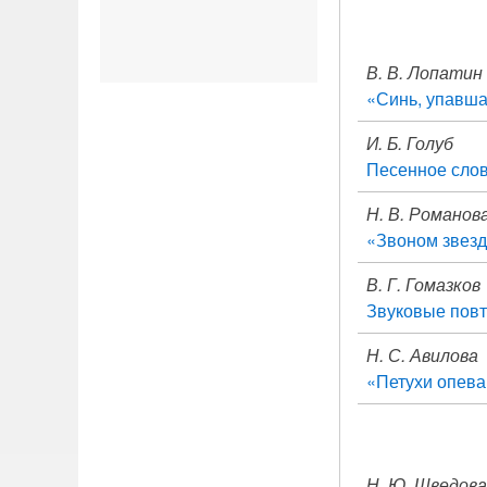
В. В. Лопатин
«Синь, упавша
И. Б. Голуб
Песенное сло
Н. В. Романов
«Звоном звезд.
В. Г. Гомазков
Звуковые повт
Н. С. Авилова
«Петухи опева
Н. Ю. Шведова