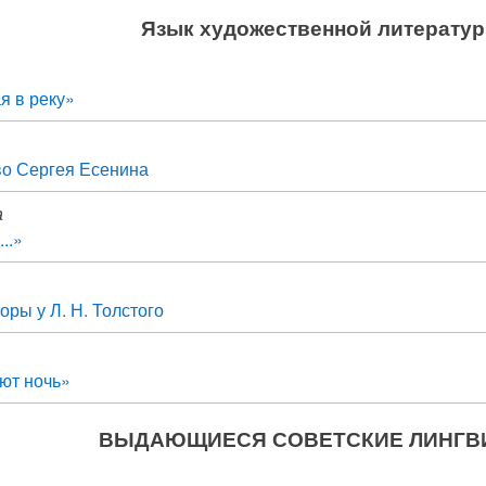
Язык художественной литерату
я в реку»
во Сергея Есенина
а
..»
оры у Л. Н. Толстого
ют ночь»
ВЫДАЮЩИЕСЯ СОВЕТСКИЕ ЛИНГВ