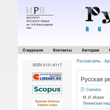
О журнале
Контакты
Авторам
Breadcrumbs
You
Русская речь
Ар
ISSN 0131-6117
are
here:
Русская ре
Скачать
М. И. Исаев
Ленинская нац