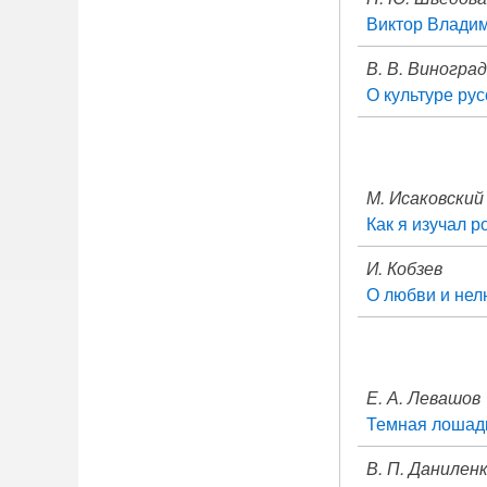
Виктор Влади
В. В. Виногра
О культуре рус
М. Исаковский
Как я изучал р
И. Кобзев
О любви и не
Е. А. Левашов
Темная лошад
В. П. Даниленк