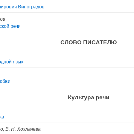
мирович Виноградов
дов
ской речи
СЛОВО ПИСАТЕЛЮ
одной язык
любви
Культура речи
ка
о, В. Н. Хохлачева