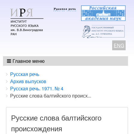
ENG
Главное меню
Breadcrumbs
You
Русская речь
are
Архив выпусков
here:
Русская речь. 1971. № 4
Русские слова балтийского происх...
Русские слова балтийского
происхождения