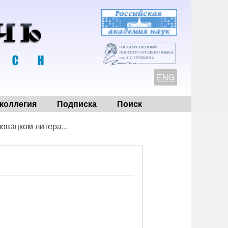
ENG
коллегия
Подписка
Поиск
ловацком литера...