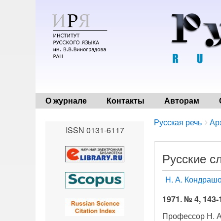
О журнале
Контакты
Авторам
Breadcrumbs
You
Русская речь
Ар
ISSN 0131-6117
are
here:
Русские с
Н. А. Кондраш
1971. № 4, 143-
Профессор Н. А