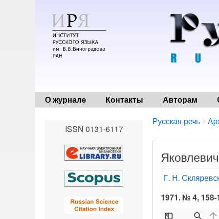
О журнале
Контакты
Авторам
Breadcrumbs
You
Русская речь
Ар
ISSN 0131-6117
are
here:
Яковлевич 
Г. Н. Скляревс
1971. № 4, 158-