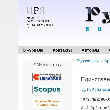
О журнале
Контакты
Авторам
Breadcrumbs
You
Русская речь
Ар
ISSN 0131-6117
are
here:
Единствен
Д. И. Арбатски
1972. № 2, 80-8
Д. И. Арбатский