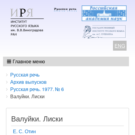
ENG
Главное меню
Breadcrumbs
You
Русская речь
are
Архив выпусков
here:
Русская речь. 1977. № 6
Валуйки. Лиски
Валуйки. Лиски
Е. С. Отин