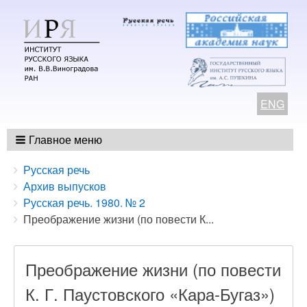
ENG
Главное меню
Breadcrumbs
You
Русская речь
are
Архив выпусков
here:
Русская речь. 1980. № 2
Преображение жизни (по повести К...
Преображение жизни (по повести
К. Г. Паустовского «Кара-Бугаз»)