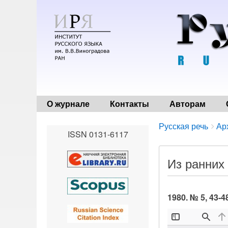
О журнале
Контакты
Авторам
Breadcrumbs
You
Русская речь
Ар
ISSN 0131-6117
are
here:
Из ранних 
1980. № 5, 43-4