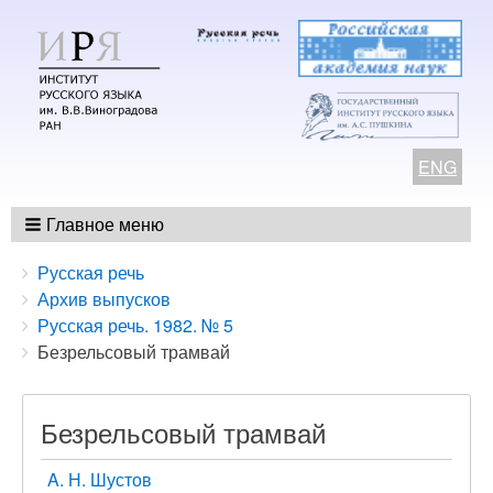
ENG
Главное меню
Breadcrumbs
You
Русская речь
are
Архив выпусков
here:
Русская речь. 1982. № 5
Безрельсовый трамвай
Безрельсовый трамвай
A. Н. Шустов