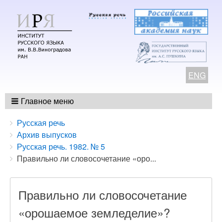
ENG
Главное меню
Breadcrumbs
You
Русская речь
are
Архив выпусков
here:
Русская речь. 1982. № 5
Правильно ли словосочетание «оро...
Правильно ли словосочетание
«орошаемое земледелие»?