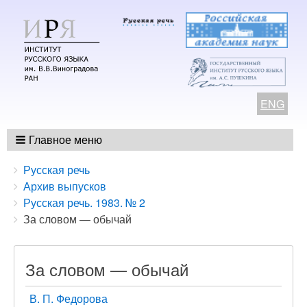
ENG
Главное меню
Breadcrumbs
You
Русская речь
are
Архив выпусков
here:
Русская речь. 1983. № 2
За словом — обычай
За словом — обычай
В. П. Федорова