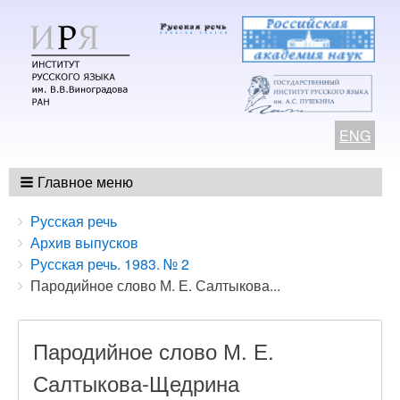
ENG
Главное меню
Breadcrumbs
You
Русская речь
are
Архив выпусков
here:
Русская речь. 1983. № 2
Пародийное слово М. Е. Салтыкова...
Пародийное слово М. Е.
Салтыкова-Щедрина