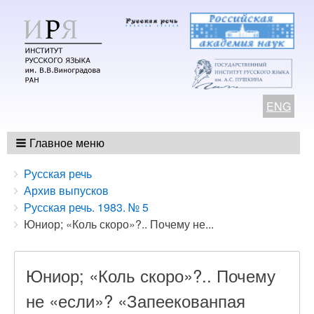
ENG
Главное меню
Breadcrumbs
You
Русская речь
are
Архив выпусков
here:
Русская речь. 1983. № 5
Юниор; «Коль скоро»?.. Почему не...
Юниор; «Коль скоро»?.. Почему
не «если»? «Запеекованпая