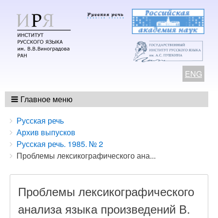
ENG
Главное меню
Breadcrumbs
You
Русская речь
are
Архив выпусков
here:
Русская речь. 1985. № 2
Проблемы лексикографического ана...
Проблемы лексикографического
анализа языка произведений В.