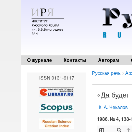
О журнале
Контакты
Авторам
Breadcrumbs
You
Русская речь
Ар
ISSN 0131-6117
are
here:
«Да будет 
К. А. Чекалов
1986. № 4, 138-