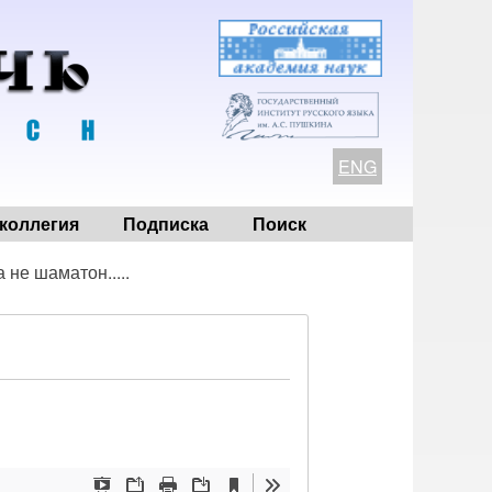
ENG
коллегия
Подписка
Поиск
а не шаматон.....