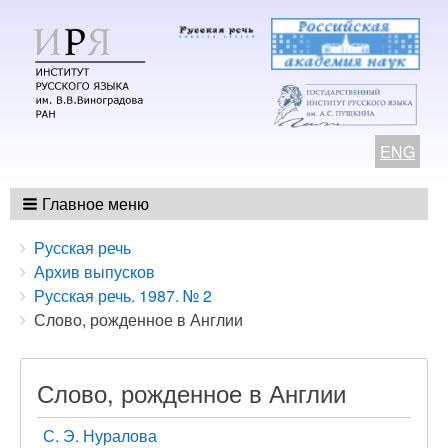
ENG
Главное меню
Breadcrumbs
You
Русская речь
are
Архив выпусков
here:
Русская речь. 1987. № 2
Слово, рожденное в Англии
Слово, рожденное в Англии
С. Э. Нуралова