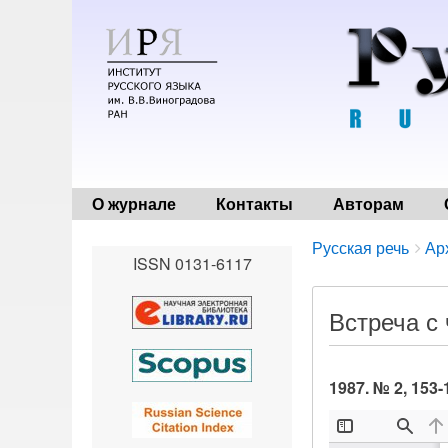
О журнале
Контакты
Авторам
Breadcrumbs
You
Русская речь
Ар
ISSN 0131-6117
are
here:
Встреча с
1987. № 2, 153-