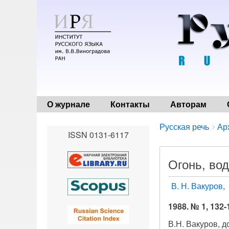
О журнале
Контакты
Авторам
Breadcrumbs
You
Русская речь
Ар
ISSN 0131-6117
are
here:
Огонь, во
В. Н. Вакуров
1988. № 1, 132-
В.Н. Вакуров, д