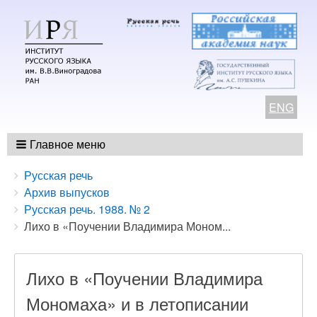
ENG
Главное меню
Breadcrumbs
You
Русская речь
are
Архив выпусков
here:
Русская речь. 1988. № 2
Лихо в «Поучении Владимира Моном...
Лихо в «Поучении Владимира
Мономаха» и в летописании