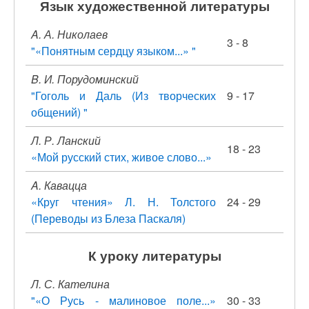
Язык художественной литературы
A. А. Николаев
3 - 8
"«Понятным сердцу языком...» "
B. И. Порудоминский
"Гоголь и Даль (Из творческих
9 - 17
общений) "
Л. Р. Ланский
18 - 23
«Мой русский стих, живое слово...»
A. Кавацца
«Круг чтения» Л. Н. Толстого
24 - 29
(Переводы из Блеза Паскаля)
К уроку литературы
Л. С. Кателина
"«О Русь - малиновое поле...»
30 - 33