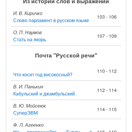
Из истории слов и выражений
И. В. Киричко
103 - 106
Слово парламент в русском языке
О. П. Наумов
107 - 109
Стать на якорь
Почта "Русской речи"
110 - 112
Что косит год високосный?
В. И. Панькин
112 - 114
Кабульский и джамбульский
В. Ю. Мойсеюк
114 - 115
СуперЭВМ
Ф. Л. Агеенко
Не превращайте «Бурду» в
116 - 119