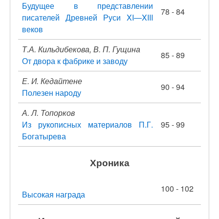
Будущее в представлении
78 - 84
писателей Древней Руси XI—XIII
веков
Т.А. Кильдибекова, В. П. Гущина
85 - 89
От двора к фабрике и заводу
Е. И. Кедайтене
90 - 94
Полезен народу
А. Л. Топорков
Из рукописных материалов П.Г.
95 - 99
Богатырева
Хроника
100 - 102
Высокая награда