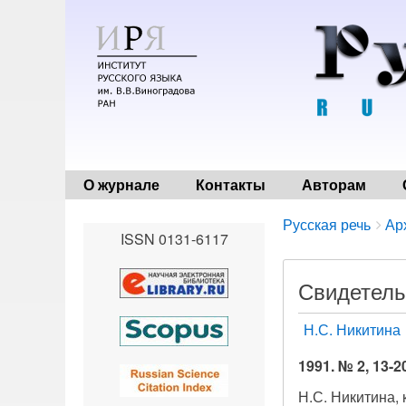
О журнале
Контакты
Авторам
Breadcrumbs
You
Русская речь
Ар
ISSN 0131-6117
are
here:
Свидетельс
Н.С. Никитина
1991. № 2, 13-2
Н.С. Никитина,