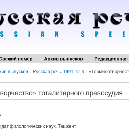
Свежий номер
Архив выпусков
Редакционная 
хив выпусков
Русская речь. 1991. № 3
«Терминотворчеств
ворчество» тоталитарного правосудия
7
дидат филологических наук, Ташкент