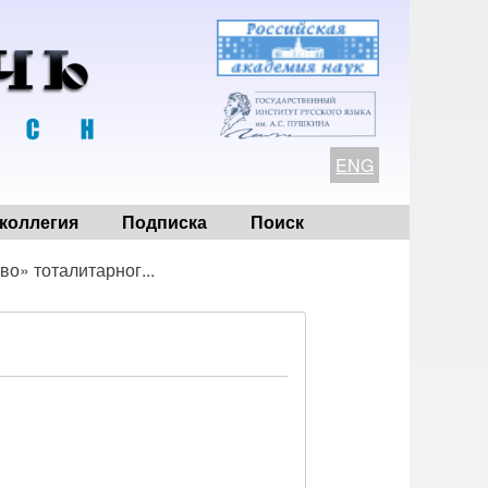
ENG
коллегия
Подписка
Поиск
о» тоталитарног...