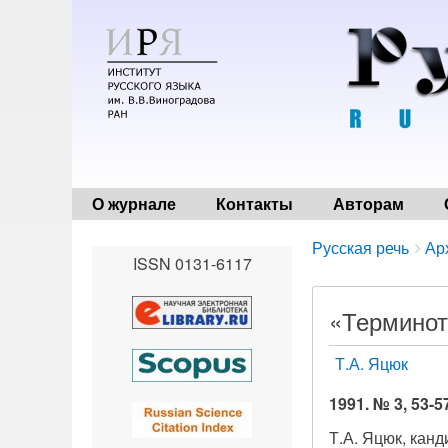
О журнале
Контакты
Авторам
Breadcrumbs
You
Русская речь
Ар
ISSN 0131-6117
are
here:
«Терминот
Т.А. Яцюк
1991. № 3, 53-5
Т.А. Яцюк, кан