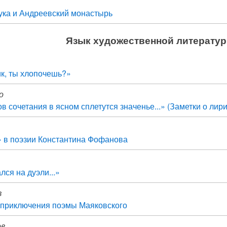
ука и Андреевский монастырь
Язык художественной литерату
ик, ты хлопочешь?»
о
 сочетания в ясном сплетутся значенье...» (Заметки о лирик
 в поэзии Константина Фофанова
ся на дуэли...»
в
приключения поэмы Маяковского
ов