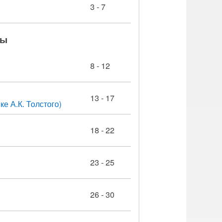
3 - 7
ры
8 - 12
13 - 17
е А.К. Толстого)
18 - 22
23 - 25
26 - 30