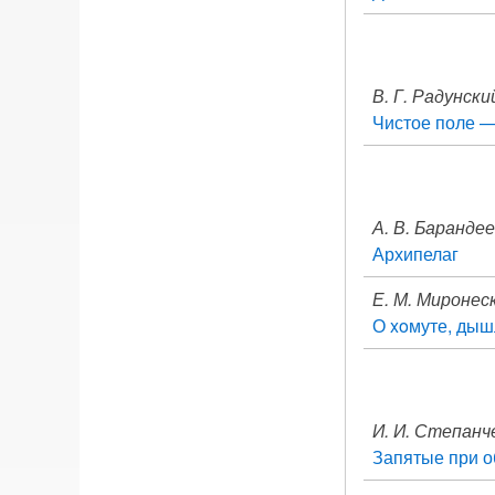
В. Г. Радунски
Чистое поле —
А. В. Баранде
Архипелаг
Е. М. Миронес
О xoмуте, дыш
И. И. Степанч
Запятые при о