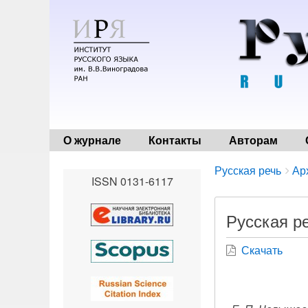
О журнале
Контакты
Авторам
Breadcrumbs
You
Русская речь
Ар
ISSN 0131-6117
are
here:
Русская ре
Скачать