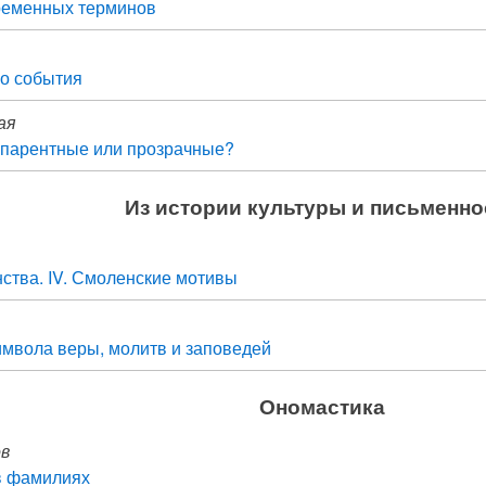
ременных терминов
о события
ая
спарентные или прозрачные?
Из истории культуры и письменно
нства. IV. Смоленские мотивы
мвола веры, молитв и заповедей
Ономастика
ов
в фамилиях