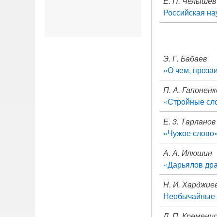
Е. П. Челышев
Российская на
Э. Г. Бабаев
«О чем, проза
П. А. Гапоненк
«Стройные слов
Е. 3. Тарланов
«Чужое слово»
А. А. Илюшин
«Дарьялов драл
Н. И. Харджие
Необычайные 
Л. П. Кременц