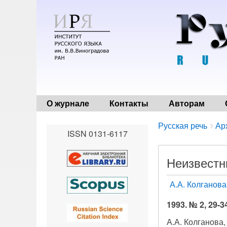
О журнале
Контакты
Авторам
Breadcrumbs
You
Русская речь
Ар
ISSN 0131-6117
are
here:
Неизвестн
А.А. Колганова
1993. № 2, 29-3
А.А. Колганова