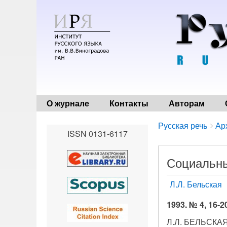
О журнале
Контакты
Авторам
Breadcrumbs
You
Русская речь
Ар
ISSN 0131-6117
are
here:
Социальны
Л.Л. Бельская
1993. № 4, 16-2
Л.Л. БЕЛЬСКАЯ,